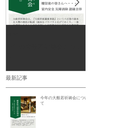
5月19日
2025年8月22日
今年の大般若祈祷会につい
墓地参道がき
て
した
最新記事
今年の大般若祈祷会につい
て