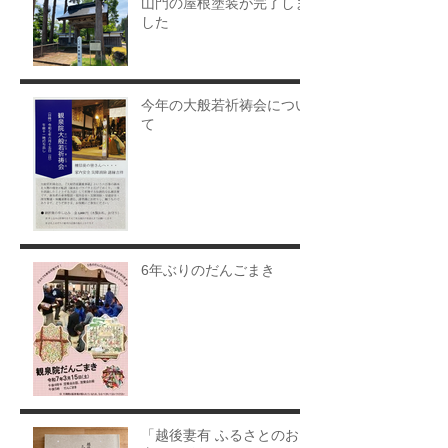
山門の屋根塗装が完了しま
した
今年の大般若祈祷会につい
て
6年ぶりのだんごまき
「越後妻有 ふるさとのお