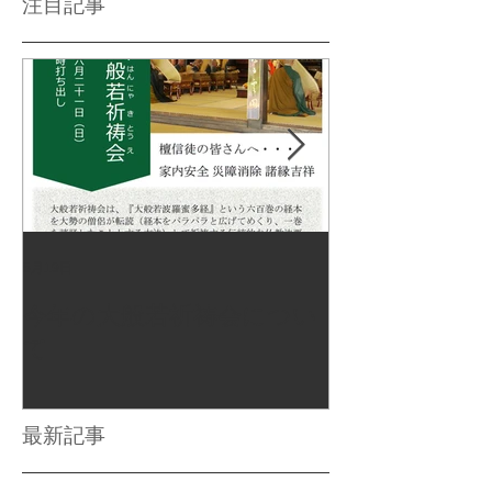
注目記事
5月19日
2025年8月22日
今年の大般若祈祷会につい
墓地参道がき
て
した
最新記事