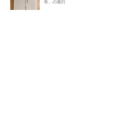
寺」の発行
玄関前の階段の修理が終わ
りました
今年の大般若祈祷会につい
て
今年の涅槃会について