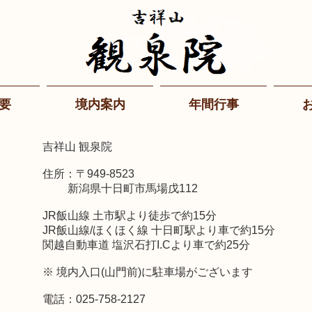
要
境内案内
年間行事
吉祥山 観泉院
住所：
〒949-8523
新潟県十日町市馬場戊112
JR飯山線 土市駅より徒歩で約15分
JR飯山線/ほくほく線 十日町駅より車で約15分
関越自動車道 塩沢石打I.Cより車で約25分
※ 境内入口(山門前)に駐車場がございます
電話：025-758-2127