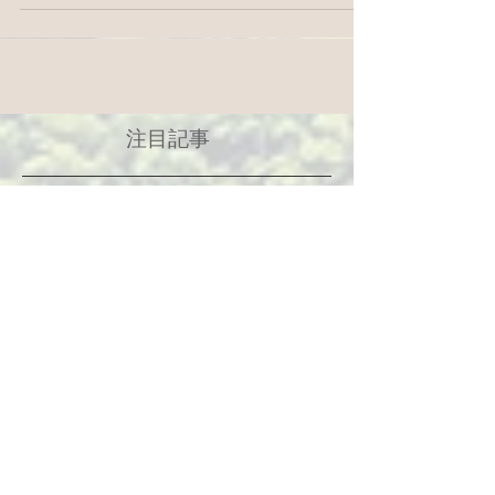
やく階段が完成しました。御影石で作られた立
派なものです。手すりに関しては、掴みやすい
ようになるべく高い位置に設置したいという想
いと、あまり高くする...
注目記事
5月19日
2025年8月22日
今年の大般若祈祷会につい
墓地参道がき