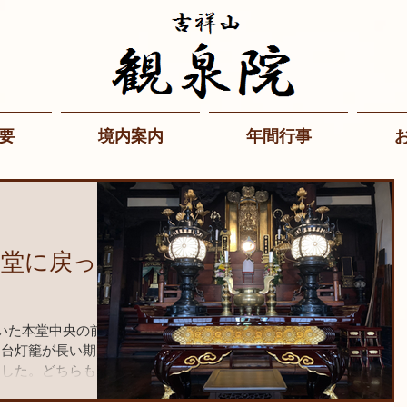
要
境内案内
年間行事
本堂に戻って
いた本堂中央の前机
る台灯籠が長い期間
ました。どちらも大
的価値のあるものな