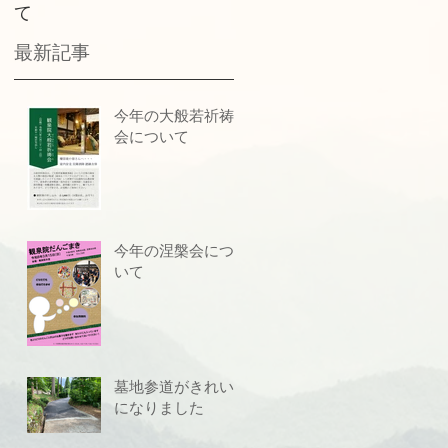
て
した
最新記事
今年の大般若祈祷
会について
今年の涅槃会につ
いて
墓地参道がきれい
になりました