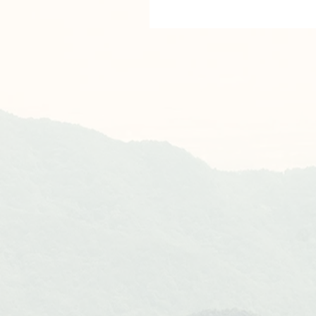
のですが、色落ち、ロウ汚れ
本来の姿からかなり劣化が進
ため、今...