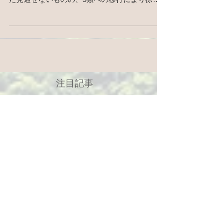
した。新型コロナウイルスについては収束がま
だ見通せないものの、5類への移行により徐々
に日常を取り戻しつつある状況にあります。観
泉院の大般若祈祷会はコロナ禍となってから中
止が続いておりましたが、本年については条件
付きで6月18日(日)...
注目記事
5月19日
2025年8月22日