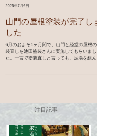
2025年7月6日
山門の屋根塗装が完了しま
した
6月のおよそ1ヶ月間で、山門と経堂の屋根の塗
装直しを池田塗装さんに実施してもらいまし
た。一言で塗装直しと言っても、足場を組ん
で、下地を塗って、本塗装をして、足場を解体
して、と様々な段取りがあります。暑い日も多
い中でしたが、頑張って作業してもらいまし
た。屋根は10年に一回を目安に塗装直しが必要
なのですが、山門と経堂は20年以上前に塗装直
しをして以来だったので、一部トタンの交換を
行なったりと、想定よりも補修が必要でした。
注目記事
これまでは山門と経堂の屋根の色は本堂や庫裏
の屋根の色と異なっていたのですが、今回すべ
て同一の色になりました。一昨年に本堂の塗装