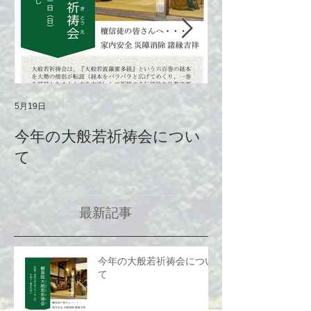
を終えているので、あとは庫裏の屋根を数年以
内に塗装直しすれば、今回の一連の屋根塗装は
完了します。近年、人件費や原材料費の値上が
りで大変な面もありますが、しっかりメンテナ
ンスすれば長持ちするものなので、なんとか今
後も予算を工面していきたいと思います。 ＜塗
装前の山門＞ ＜塗装後の山門＞
5月19日
2025年8月22日
今年の大般若祈祷会につい
墓地参道がき
て
した
最新記事
今年の大般若祈祷会につい
て